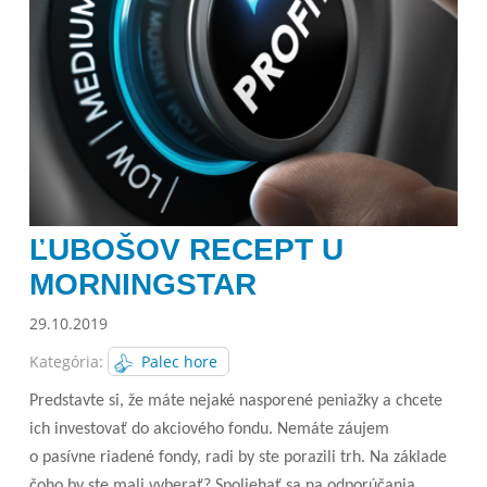
ĽUBOŠOV RECEPT U
MORNINGSTAR
29.10.2019
Kategória:
Palec hore
Predstavte si, že máte nejaké nasporené peniažky a chcete
ich investovať do akciového fondu. Nemáte záujem
o pasívne riadené fondy, radi by ste porazili trh. Na základe
čoho by ste mali vyberať? Spoliehať sa na odporúčania