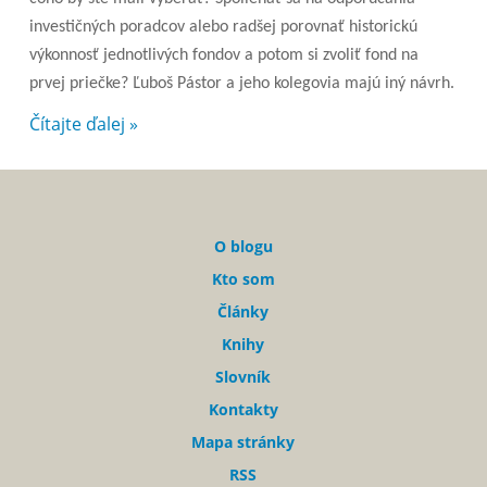
investičných poradcov alebo radšej porovnať historickú
výkonnosť jednotlivých fondov a potom si zvoliť fond na
prvej priečke? Ľuboš Pástor a jeho kolegovia majú iný návrh.
Čítajte ďalej »
O blogu
Kto som
Články
Knihy
Slovník
Kontakty
Mapa stránky
RSS