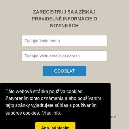
ZAREGISTRUJ SA A ZÍSKAJ
PRAVIDELNÉ INFORMÁCIE O
NOVINKÁCH
SLEDUJTE NÁS NA FACEBOOKU
Táto webová stránka používa cookies.
Zatvorením tohto oznámenia alebo používaním
tejto stránky vyjadrujete súhlas s používaním
súborov cookies.
Viac info.
Ľudovít Ódor
© 2019-2026
, All rights reserved. WEB Design &
GLS WEB Design
development:
.
Áno, súhlasím