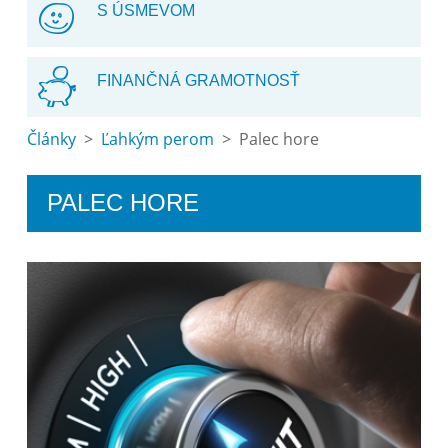
S ÚSMEVOM
FINANČNÁ GRAMOTNOSŤ
Články
>
Ľahkým perom
> Palec hore
PALEC HORE