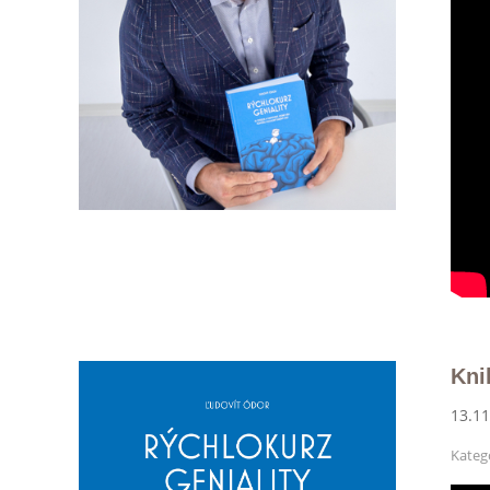
Kni
13.11
Kategó