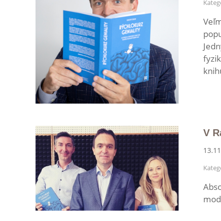
Kategó
Veľm
popu
Jedn
fyzi
knih
V R
13.11
Kategó
Abso
mode