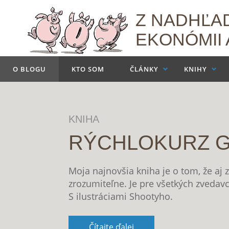
Z NADHĽAD
EKONÓMII 
O BLOGU
KTO SOM
ČLÁNKY
KNIHY
KNIHA
RÝCHLOKURZ GENI
Moja najnovšia kniha je o tom, že aj zložité ve
zrozumiteľne. Je pre všetkých zvedavcov s otv
S ilustráciami Shootyho.
Čítajte ďalej