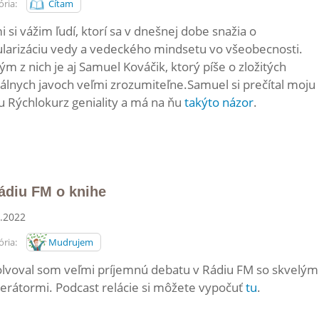
ria:
Čítam
i si vážim ľudí, ktorí sa v dnešnej dobe snažia o
larizáciu vedy a vedeckého mindsetu vo všeobecnosti.
ým z nich je aj Samuel Kováčik, ktorý píše o zložitých
kálnych javoch veľmi zrozumiteľne.Samuel si prečítal moju
u Rýchlokurz geniality a má na ňu
takýto názor
.
ádiu FM o knihe
.2022
ria:
Mudrujem
lvoval som veľmi príjemnú debatu v Rádiu FM so skvelým
rátormi. Podcast relácie si môžete vypočuť
tu
.