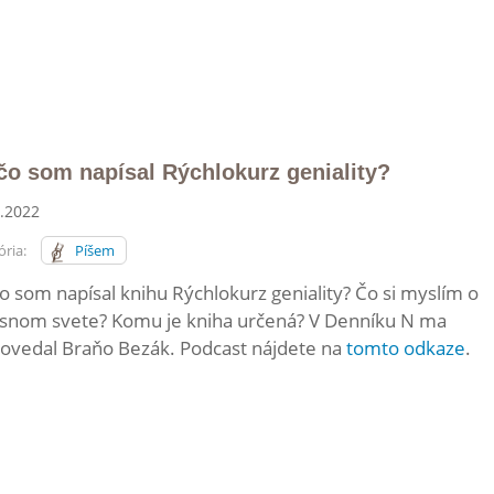
čo som napísal Rýchlokurz geniality?
.2022
ria:
Píšem
o som napísal knihu Rýchlokurz geniality? Čo si myslím o
snom svete? Komu je kniha určená? V Denníku N ma
ovedal Braňo Bezák. Podcast nájdete na
tomto odkaze
.