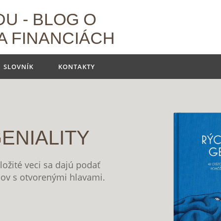
U - BLOG O
A FINANCIÁCH
SLOVNÍK
KONTAKTY
ALITY
ci sa dajú podať
orenými hlavami.