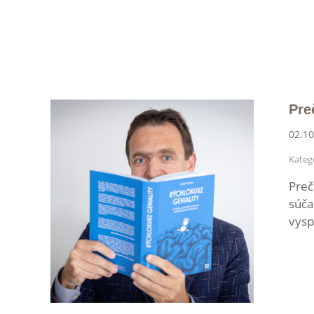
Pre
02.10
Kategó
Preč
súča
vysp