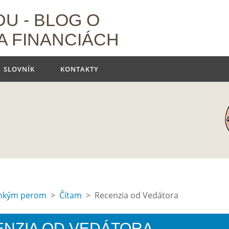
U - BLOG O
A FINANCIÁCH
SLOVNÍK
KONTAKTY
hkým perom
>
Čítam
> Recenzia od Vedátora
NZIA OD VEDÁTORA