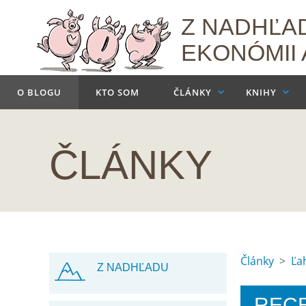
Z NADHĽAD
EKONÓMII 
O BLOGU
KTO SOM
ČLÁNKY
KNIHY
ČLÁNKY
Články
>
Ľa
Z NADHĽADU
RECE