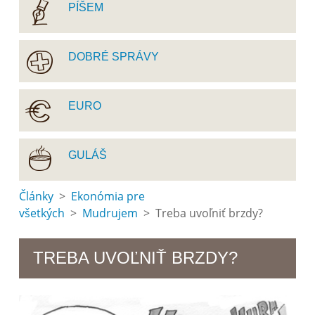
PÍŠEM
DOBRÉ SPRÁVY
EURO
GULÁŠ
Články
>
Ekonómia pre
všetkých
>
Mudrujem
> Treba uvoľniť brzdy?
TREBA UVOĽNIŤ BRZDY?