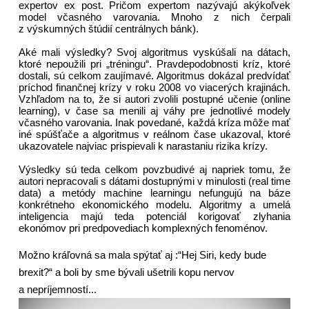
expertov ex post. Pričom expertom nazývajú akýkoľvek
model včasného varovania. Mnoho z nich čerpali
z výskumných štúdií centrálnych bánk).
Aké mali výsledky? Svoj algoritmus vyskúšali na dátach,
ktoré nepoužili pri „tréningu“. Pravdepodobnosti kríz, ktoré
dostali, sú celkom zaujímavé. Algoritmus dokázal predvídať
príchod finančnej krízy v roku 2008 vo viacerých krajinách.
Vzhľadom na to, že si autori zvolili postupné učenie (online
learning), v čase sa menili aj váhy pre jednotlivé modely
včasného varovania. Inak povedané, každá kríza môže mať
iné spúšťače a algoritmus v reálnom čase ukazoval, ktoré
ukazovatele najviac prispievali k narastaniu rizika krízy.
Výsledky sú teda celkom povzbudivé aj napriek tomu, že
autori nepracovali s dátami dostupnými v minulosti (real time
data) a metódy machine learningu nefungujú na báze
konkrétneho ekonomického modelu. Algoritmy a umelá
inteligencia majú teda potenciál korigovať zlyhania
ekonómov pri predpovediach komplexných fenoménov.
Možno kráľovná sa mala spýtať aj :“Hej Siri, kedy bude
brexit?“ a boli by sme bývali ušetrili kopu nervov
a nepríjemností...