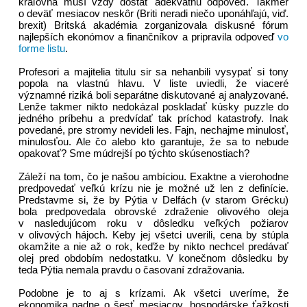
kráľovná musí vždy dostať adekvátnu odpoveď. Takmer
o deväť mesiacov neskôr (Briti neradi niečo uponáhľajú, viď.
brexit) Britská akadémia zorganizovala diskusné fórum
najlepších ekonómov a finančníkov a pripravila odpoveď
vo
forme listu
.
Profesori a majitelia titulu sir sa nehanbili vysypať si tony
popola na vlastnú hlavu. V liste uviedli, že viaceré
významné riziká boli separátne diskutované aj analyzované.
Lenže takmer nikto nedokázal poskladať kúsky puzzle do
jedného príbehu a predvídať tak príchod katastrofy. Inak
povedané, pre stromy nevideli les. Fajn, nechajme minulosť,
minulosťou. Ale čo alebo kto garantuje, že sa to nebude
opakovať? Sme múdrejší po týchto skúsenostiach?
Záleží na tom, čo je našou ambíciou. Exaktne a vierohodne
predpovedať veľkú krízu nie je možné už len z definície.
Predstavme si, že by Pýtia v Delfách (v starom Grécku)
bola predpovedala obrovské zdraženie olivového oleja
v nasledujúcom roku v dôsledku veľkých požiarov
v olivových hájoch. Keby jej všetci uverili, cena by stúpla
okamžite a nie až o rok, keďže by nikto nechcel predávať
olej pred obdobím nedostatku. V konečnom dôsledku by
teda Pýtia nemala pravdu o časovaní zdražovania.
Podobne je to aj s krízami. Ak všetci uveríme, že
ekonomika padne o šesť mesiacov, hospodárske ťažkosti