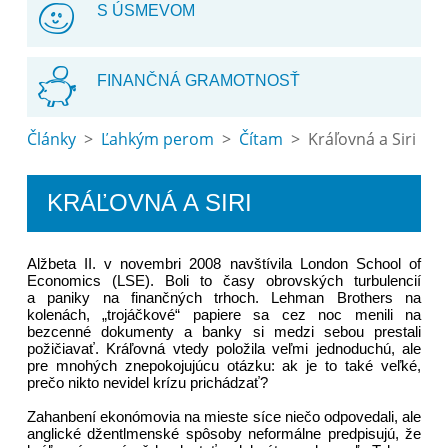
S ÚSMEVOM
FINANČNÁ GRAMOTNOSŤ
Články
>
Ľahkým perom
>
Čítam
> Kráľovná a Siri
KRÁĽOVNÁ A SIRI
Alžbeta II. v novembri 2008 navštívila London School of
Economics (LSE). Boli to časy obrovských turbulencií
a paniky na finančných trhoch. Lehman Brothers na
kolenách, „trojáčkové“ papiere sa cez noc menili na
bezcenné dokumenty a banky si medzi sebou prestali
požičiavať. Kráľovná vtedy položila veľmi jednoduchú, ale
pre mnohých znepokojujúcu otázku: ak je to také veľké,
prečo nikto nevidel krízu prichádzať?
Zahanbení ekonómovia na mieste síce niečo odpovedali, ale
anglické džentlmenské spôsoby neformálne predpisujú, že