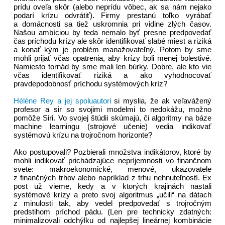
prídu oveľa skôr (alebo neprídu vôbec, ak sa nám nejako
podarí krízu odvrátiť). Firmy prestanú toľko vyrábať
a domácnosti sa tiež uskromnia pri vidine zlých časov.
Našou ambíciou by teda nemalo byť presne predpovedať
čas príchodu krízy ale skôr identifikovať slabé miest a riziká
a konať kým je problém manažovateľný. Potom by sme
mohli prijať včas opatrenia, aby krízy boli menej bolestivé.
Namiesto tornád by sme mali len búrky. Dobre, ale kto vie
včas identifikovať riziká a ako vyhodnocovať
pravdepodobnosť príchodu systémových kríz?
Hélène Rey a jej spoluautori
si myslia, že ak veľavážený
profesor a sir so svojimi modelmi to nedokážu, možno
pomôže Siri. Vo svojej štúdii skúmajú, či algoritmy na báze
machine learningu (strojové učenie) vedia indikovať
systémovú krízu na trojročnom horizonte?
Ako postupovali? Pozbierali množstva indikátorov, ktoré by
mohli indikovať prichádzajúce nepríjemnosti vo finančnom
svete: makroekonomické, menové, ukazovatele
z finančných trhov alebo napríklad z trhu nehnuteľností. Ex
post už vieme, kedy a v ktorých krajinách nastali
systémové krízy a preto svoj algoritmus „učili“ na dátach
z minulosti tak, aby vedel predpovedať s trojročným
predstihom príchod pádu. (Len pre technicky zdatných:
minimalizovali odchýlku od najlepšej lineárnej kombinácie