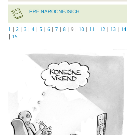
PRE NÁROČNEJŠÍCH
1
|
2
|
3
|
4
|
5
|
6
|
7
|
8
|
9
|
10
|
11
|
12
|
13
|
14
|
15