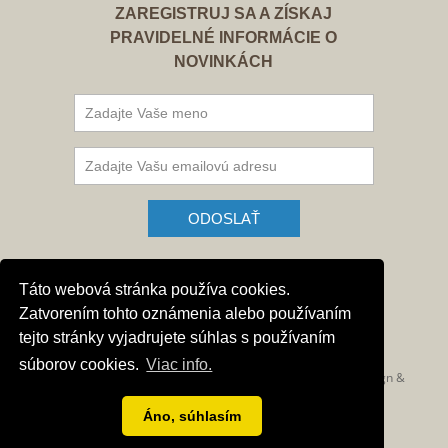
ZAREGISTRUJ SA A ZÍSKAJ
PRAVIDELNÉ INFORMÁCIE O
NOVINKÁCH
SLEDUJTE NÁS NA FACEBOOKU
Táto webová stránka používa cookies.
Zatvorením tohto oznámenia alebo používaním
tejto stránky vyjadrujete súhlas s používaním
súborov cookies.
Viac info.
Ľudovít Ódor
© 2019-2026
, All rights reserved. WEB Design &
GLS WEB Design
development:
.
Áno, súhlasím