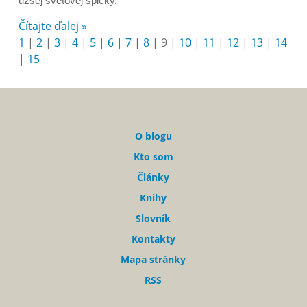
užšej svetovej špičky.
Čítajte ďalej »
1
|
2
|
3
|
4
|
5
|
6
|
7
|
8
|
9
|
10
|
11
|
12
|
13
|
14
|
15
O blogu
Kto som
Články
Knihy
Slovník
Kontakty
Mapa stránky
RSS