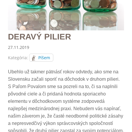
DERAVÝ PILIER
27.11.2019
Kategória:
Píšem
Ubehlo už takmer pätnásť rokov odvtedy, ako sme na
Slovensku začali sporiť na dôchodok v druhom pilieri.
S Paľom Povalom sme sa pozreli na to, či sa naplnili
pôvodné ciele a či pridaná hodnota sporiaceho
elementu v dôchodkovom systéme zodpovedá
najlepšej medzinárodnej praxi. Nebudem vás napínať,
našim záverom je, že časté neodborné politické zásahy
a nepresvedčivý výkon správcovských spoločností
spôsobili, že druhý pilier zaostal za svojim potenciálom.