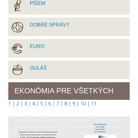
PÍŠEM
DOBRÉ SPRÁVY
EURO
GULÁŠ
EKONÓMIA PRE VŠETKÝCH
1
|
2
|
3
|
4
|
5
|
6
|
7
|
8
|
9
|
10
|
11