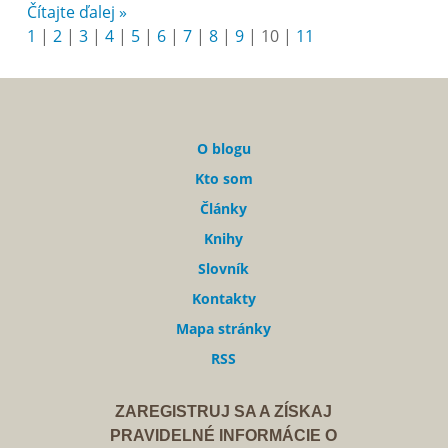
Čítajte ďalej »
1
|
2
|
3
|
4
|
5
|
6
|
7
|
8
|
9
|
10
|
11
O blogu
Kto som
Články
Knihy
Slovník
Kontakty
Mapa stránky
RSS
ZAREGISTRUJ SA A ZÍSKAJ
PRAVIDELNÉ INFORMÁCIE O